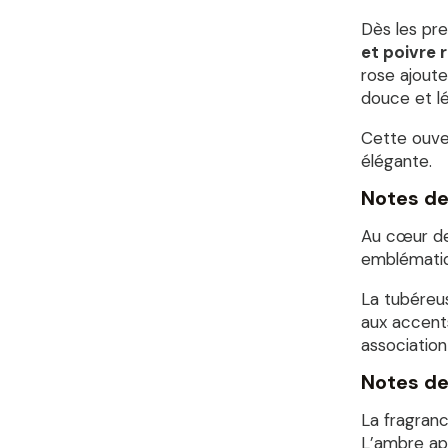
Dès les pr
et poivre 
rose ajout
douce et l
Cette ouver
élégante.
Notes de
Au cœur de
emblématiq
La tubéreus
aux accents
association
Notes de
La fragran
L’ambre ap