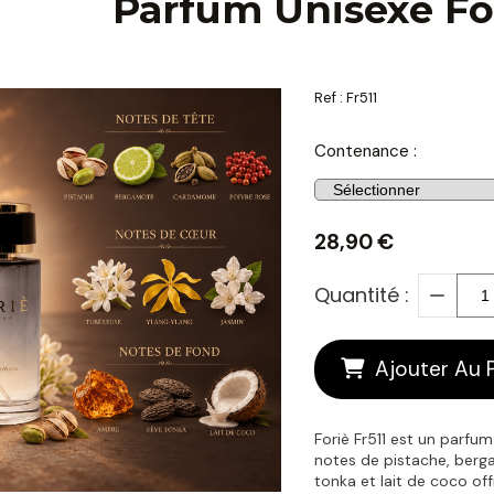
Parfum Unisexe For
Ref :
Fr511
Contenance :
28,90
€
Quantité :
Ajouter Au 
Foriè Fr511 est un parfum 
notes de pistache, berg
tonka et lait de coco off