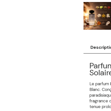
Descripti
Parfum
Solair
Le parfum
Blanc. Conç
paradisiaq
fragrance c
tenue prolo