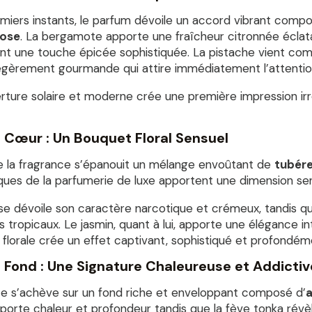
emiers instants, le parfum dévoile un accord vibrant com
rose
. La bergamote apporte une fraîcheur citronnée éclat
ent une touche épicée sophistiquée. La pistache vient co
égèrement gourmande qui attire immédiatement l’attentio
ture solaire et moderne crée une première impression irrési
 Cœur : Un Bouquet Floral Sensuel
 la fragrance s’épanouit un mélange envoûtant de
tubére
ues de la parfumerie de luxe apportent une dimension sens
e dévoile son caractère narcotique et crémeux, tandis que
 tropicaux. Le jasmin, quant à lui, apporte une élégance i
 florale crée un effet captivant, sophistiqué et profondém
 Fond : Une Signature Chaleureuse et Addictiv
ce s’achève sur un fond riche et enveloppant composé d’
a
porte chaleur et profondeur tandis que la fève tonka ré