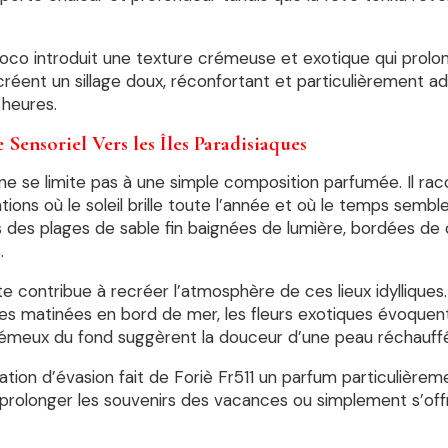
coco introduit une texture crémeuse et exotique qui prol
réent un sillage doux, réconfortant et particulièrement a
 heures.
Sensoriel Vers les Îles Paradisiaques
 ne se limite pas à une simple composition parfumée. Il rac
tions où le soleil brille toute l’année et où le temps semble 
rs des plages de sable fin baignées de lumière, bordées de 
.
 contribue à recréer l’atmosphère de ces lieux idylliques
es matinées en bord de mer, les fleurs exotiques évoquent l
émeux du fond suggèrent la douceur d’une peau réchauffée 
tion d’évasion fait de Foriè Fr511 un parfum particulièrem
 prolonger les souvenirs des vacances ou simplement s’off