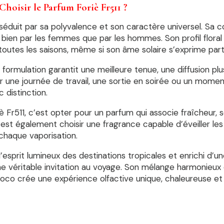
hoisir le Parfum Foriè Fr511 ?
 séduit par sa polyvalence et son caractère universel. Sa c
 bien par les femmes que par les hommes. Son profil floral 
outes les saisons, même si son âme solaire s’exprime part
 formulation garantit une meilleure tenue, une diffusion pl
ur une journée de travail, une sortie en soirée ou un mom
c distinction.
iè Fr511, c’est opter pour un parfum qui associe fraîcheur
’est également choisir une fragrance capable d’éveiller les 
 chaque vaporisation.
l’esprit lumineux des destinations tropicales et enrichi d’un
ne véritable invitation au voyage. Son mélange harmonieux 
coco crée une expérience olfactive unique, chaleureuse et i