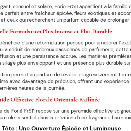
égant, sensuel et solaire, Foriè Fr511 appartient à la famille
re parfait entre fraîcheur épicée, fleurs exotiques et acc
 et ceux qui recherchent un parfum capable de prolonger l
lle Formulation Plus Intense et Plus Durable
 bénéficie d’une reformulation pensée pour améliorer l’exp
ui a séduit de nombreux passionnés de parfumerie, cette n
iffusion et une persistance accrue. Les matières première
 sillage plus enveloppant et une présence plus durable sur
ution permet au parfum de révéler progressivement toute
ime avec davantage de précision, offrant une expérience s
ernières heures de la journée.
ide Olfactive Florale Orientale Raffinée
re de Foriè Fr511 repose sur une pyramide olfactive soig
un rôle essentiel dans la création d’une fragrance harmoni
 Tête : Une Ouverture Épicée et Lumineuse