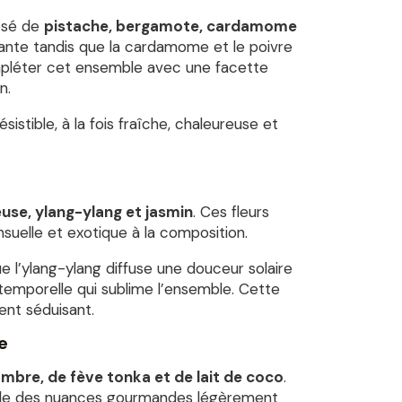
posé de
pistache, bergamote, cardamome
ante tandis que la cardamome et le poivre
mpléter cet ensemble avec une facette
n.
stible, à la fois fraîche, chaleureuse et
use, ylang-ylang et jasmin
. Ces fleurs
uelle et exotique à la composition.
 l’ylang-ylang diffuse une douceur solaire
ntemporelle qui sublime l’ensemble. Cette
ent séduisant.
e
mbre, de fève tonka et de lait de coco
.
vèle des nuances gourmandes légèrement