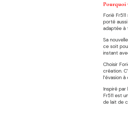
Pourquoi C
Foriè Fr511
porté aussi
adaptée à t
Sa nouvelle
ce soit po
instant ave
Choisir For
création. C
l’évasion à
Inspiré par 
Fr511 est u
de lait de 