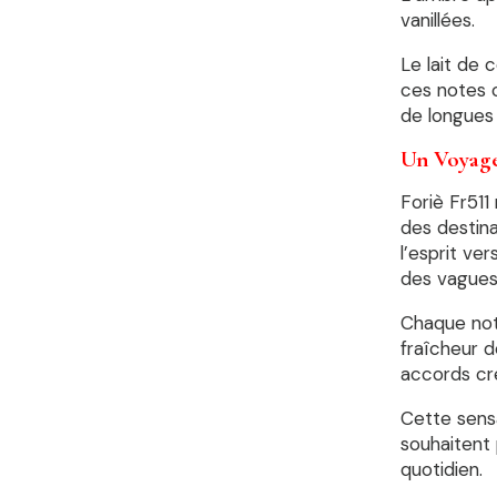
vanillées.
Le lait de 
ces notes c
de longues
Un Voyage 
Foriè Fr511
des destina
l’esprit ve
des vagues
Chaque note
fraîcheur d
accords cr
Cette sensa
souhaitent
quotidien.