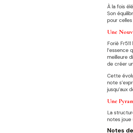
À la fois él
Son équilib
pour celles
Une Nouve
Foriè Fr511
l’essence q
meilleure d
de créer un
Cette évol
note s’expr
jusqu’aux d
Une Pyram
La structu
notes joue 
Notes de