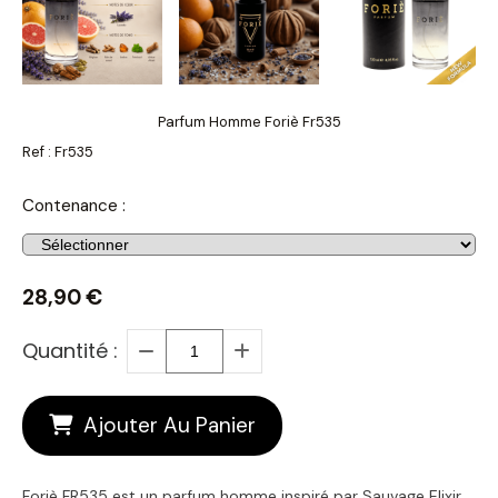
Parfum Homme Foriè Fr535
Ref :
Fr535
Contenance :
28,90
€
Quantité :
Ajouter Au Panier
Foriè FR535 est un parfum homme inspiré par Sauvage Elixir