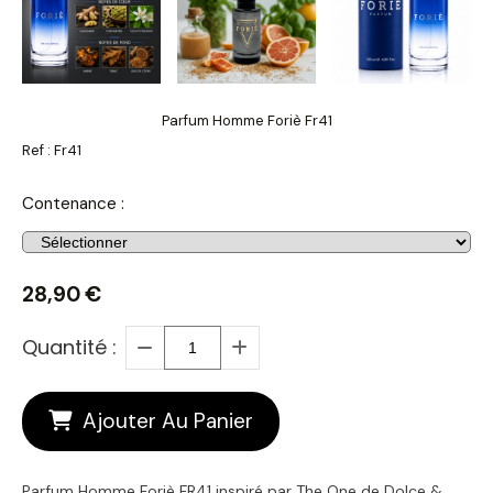
Parfum Homme Foriè Fr41
Ref :
Fr41
Contenance :
28,90
€
Quantité :
Ajouter Au Panier
Parfum Homme Foriè FR41 inspiré par The One de Dolce &