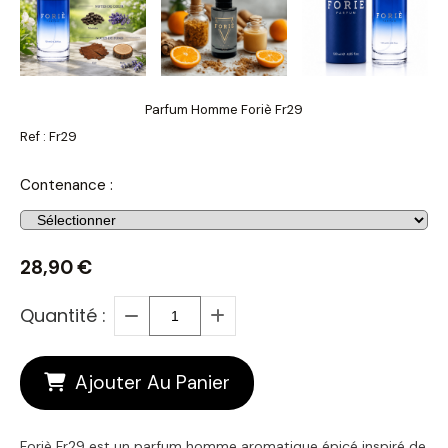
Parfum Homme Foriè Fr29
Ref :
Fr29
Contenance :
28,90
€
Quantité :
Ajouter Au Panier
Foriè Fr29 est un parfum homme aromatique épicé inspiré de