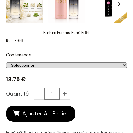
Parfum Femme Foriè Fr66
Ref :
Fr66
Contenance :
13,75
€
Quantité :
Ajouter Au Panier
Foriè FR66 est un parfum féminin inspiré par For Her Forever