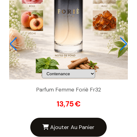
Parfum Femme Foriè Fr32
P
13,75
€
Ajouter Au Panier