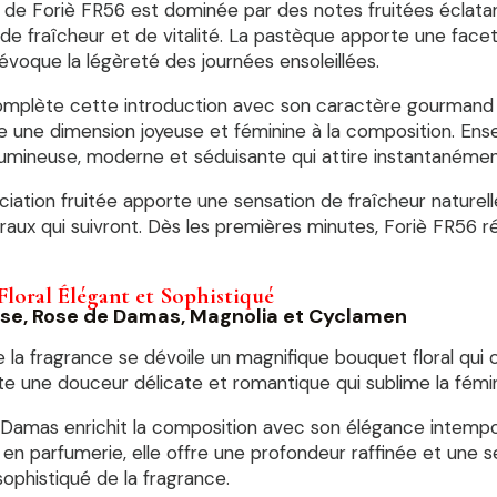
e de Foriè FR56 est dominée par des notes fruitées éclata
de fraîcheur et de vitalité. La pastèque apporte une face
évoque la légèreté des journées ensoleillées.
complète cette introduction avec son caractère gourmand 
te une dimension joyeuse et féminine à la composition. En
umineuse, moderne et séduisante qui attire instantanément
iation fruitée apporte une sensation de fraîcheur naturel
raux qui suivront. Dès les premières minutes, Foriè FR56
loral Élégant et Sophistiqué
ose, Rose de Damas, Magnolia et Cyclamen
la fragrance se dévoile un magnifique bouquet floral qui c
e une douceur délicate et romantique qui sublime la fémin
 Damas enrichit la composition avec son élégance intempo
 en parfumerie, elle offre une profondeur raffinée et une se
ophistiqué de la fragrance.