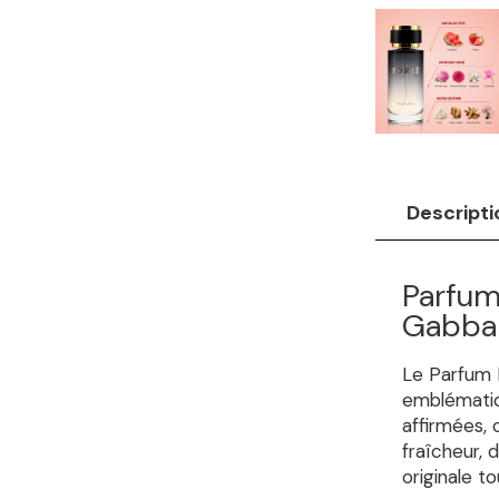
Descripti
Parfum
Gabba
Le Parfum 
emblématiq
affirmées, 
fraîcheur, 
originale t