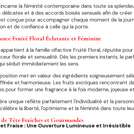
incarne la féminité contemporaine dans toute sa splendeur
s délicates et à des accords boisés sensuels afin de créer
est conçue pour accompagner chaque moment de la journé
ion et de confiance à celle qui la porte.
nce Fruité Floral Éclatante et Féminine
appartient à la famille olfactive Fruité Floral, réputée pour
uceur florale et sensualité. Dès les premiers instants, le p
qui séduit immédiatement les sens.
osition met en valeur des ingrédients soigneusement séle
affinée et harmonieuse. Les fruits exotiques rencontrent d
s pour former une fragrance à la fois moderne, joyeuse et
re unique reflète parfaitement l'individualité et la personn
célèbre la liberté, l'optimisme et la féminité dans toute leu
 de Tête Fraîches et Gourmandes
et Fraise : Une Ouverture Lumineuse et Irrésistible