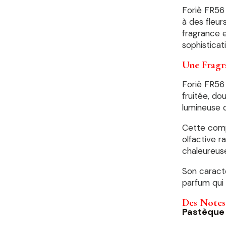
Foriè FR56 
à des fleur
fragrance 
sophisticat
Une Fragra
Foriè FR56 
fruitée, do
lumineuse 
Cette comp
olfactive r
chaleureuse
Son caractè
parfum qui 
Des Notes
Pastèque 