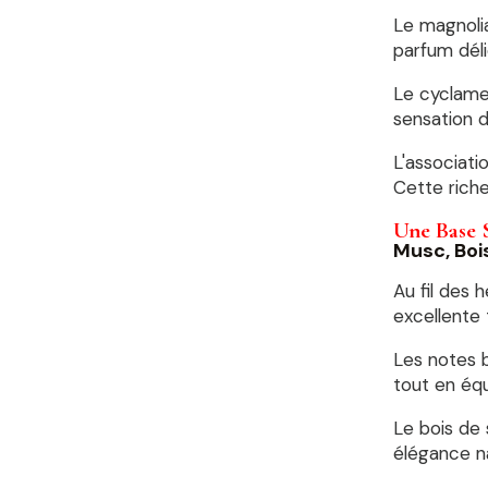
Le magnolia
parfum déli
Le cyclame
sensation d
L'associati
Cette riche
Une Base 
Musc, Boi
Au fil des 
excellente
Les notes b
tout en équ
Le bois de
élégance n