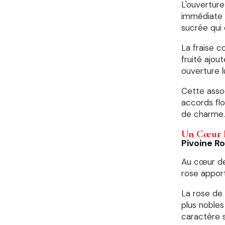
L'ouvertur
immédiate 
sucrée qui 
La fraise 
fruité ajou
ouverture l
Cette assoc
accords flo
de charme.
Un Cœur F
Pivoine R
Au cœur de 
rose apport
La rose de
plus nobles
caractère s