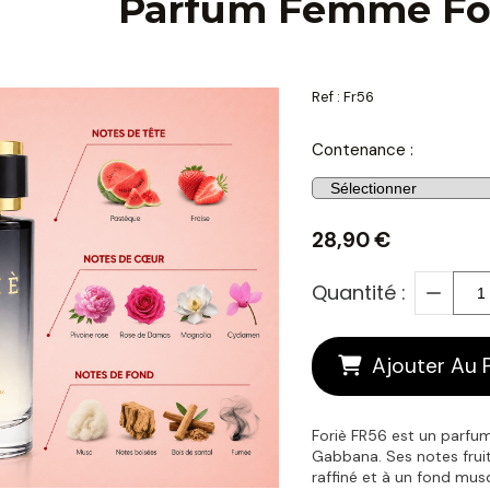
Parfum Femme For
Ref :
Fr56
Contenance :
28,90
€
Quantité :
Ajouter Au 
Foriè FR56 est un parfum
Gabbana. Ses notes fruit
raffiné et à un fond mus