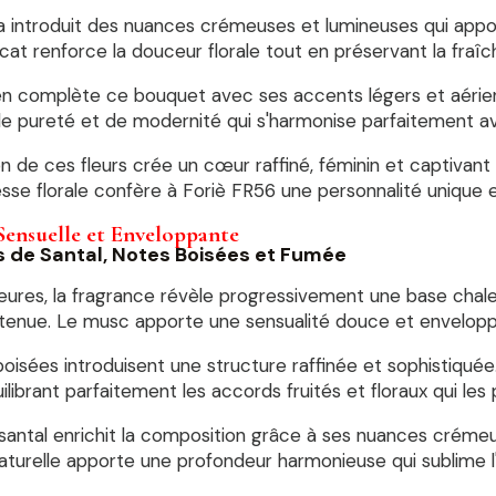
 introduit des nuances crémeuses et lumineuses qui apport
cat renforce la douceur florale tout en préservant la fraî
n complète ce bouquet avec ses accents légers et aériens
e pureté et de modernité qui s'harmonise parfaitement ave
on de ces fleurs crée un cœur raffiné, féminin et captivant
sse florale confère à Foriè FR56 une personnalité unique 
Sensuelle et Enveloppante
s de Santal, Notes Boisées et Fumée
heures, la fragrance révèle progressivement une base chal
 tenue. Le musc apporte une sensualité douce et enveloppa
oisées introduisent une structure raffinée et sophistiquée
ilibrant parfaitement les accords fruités et floraux qui les
 santal enrichit la composition grâce à ses nuances crém
aturelle apporte une profondeur harmonieuse qui sublime l