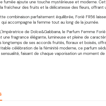
note fumée ajoute une touche mystérieuse et moderne. Cet
la fraîcheur des fruits et la délicatesse des fleurs, offrant
te combinaison parfaitement équilibrée, Foriè FR56 laisse
qui accompagne la femme tout au long de la journée.
 L'Impératrice de Dolce&Gabbana, le Parfum Femme Foriè F
t une fragrance élégante, lumineuse et pleine de caractèr
us longtemps de ses accords fruités, floraux et boisés, off
ritable célébration de la féminité moderne, ce parfum séduit
sensualité, faisant de chaque vaporisation un moment de pl
S