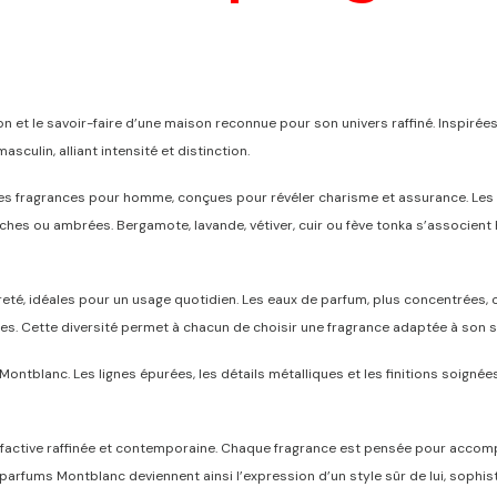
 et le savoir-faire d’une maison reconnue pour son univers raffiné. Inspirées 
sculin, alliant intensité et distinction.
s fragrances pour homme, conçues pour révéler charisme et assurance. Les
îches ou ambrées. Bergamote, lavande, vétiv
er, cuir ou fève tonka s’associent
gèreté, idéales pour un usage quotidien. Les eaux de parfum, plus concentrées,
es. Cette diversité permet à chacun de choisir une fragrance adaptée à son st
e Montblanc. Les lignes épurées, les détails métalliques et les finitions soign
 olfactive raffinée et contemporaine. Chaque fragrance est pensée pour acc
parfums Montblanc deviennent ainsi l’expression d’un style sûr de lui, sophis