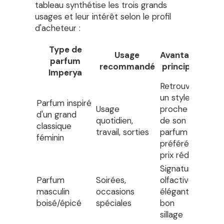
tableau synthétise les trois grands
usages et leur intérêt selon le profil
d'acheteur :
Type de
Usage
Avantage
parfum
recommandé
principal
Imperya
Retrouver
un style
Parfum inspiré
Usage
proche
d'un grand
quotidien,
de son
classique
travail, sorties
parfum
féminin
préféré à
prix réduit
Signature
Parfum
Soirées,
olfactive
masculin
occasions
élégante,
boisé/épicé
spéciales
bon
sillage